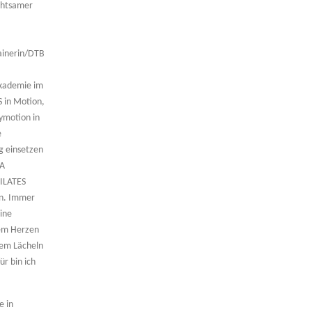
achtsamer
rainerin/DTB
Akademie im
 in Motion,
ymotion
in
e
ng einsetzen
GA
PILATES
en. Immer
ine
lem Herzen
nem Lächeln
r bin ich
e in