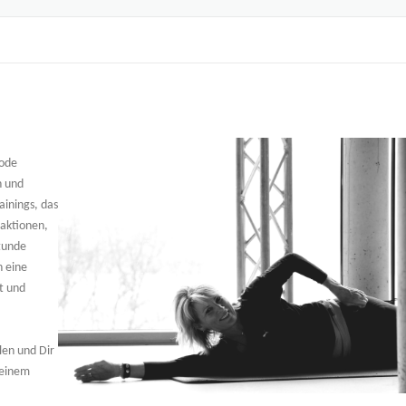
hode
n und
ainings, das
aktionen,
tunde
h eine
st und
ilen und Dir
Deinem