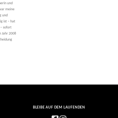
erin und
war meine
g und
g ist – hat
– sofort
m Jahr 2008
cheidung
BLEIBE AUF DEM LAUFENDEN