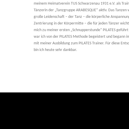
meinem Heimatverein TUS Schwarzenau 1931 e.V. als Train
Tänzerin der „Tanzgruppe ARABESQUE“ aktiv. Das Tanzen 
große Leidenschaft – der Tanz – die körperliche Anspannun
Zentrierung in der Körpermitte – die für jeden Tänzer wichti
mich zu meiner ersten „Schnupperstunde“ PILATES geführt 
war ich von der PILATES Methode begeistert und begann i
mit meiner Ausbildung zum PILATES Trainer. Für diese Ents
bin ich heute sehr dankbar.