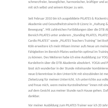
schmerzfreier, beweglicher, harmonischer, kräftiger und 
mit sich selbst und seinem Körper zu sein.
Seit Februar 2010 bin ich ausgebildete PILATES & Rückent
Akademie und Gesundheitstrainerin B-Lizenz in „Haltung &
Bewegung“. Mit zahlreichen Fortbildungen über die DTB 
Bereich PILATES unter anderem „Standing PILATES, PILATES
Cardio PILATES“ sowie „PILATES Teachers Training“ bei
Bod
Köln erweitere ich mein Wissen immer aufs Neue um mein
Fähigkeiten im Bereich Pilates weiterhin optimal im Traini
zu können. Des Weiteren habe ich eine Ausbildung zur YO
Kursleiterin über die DTB Akademie absolviert. YOGA und 
lässt sich wunderbar in der Stunde miteinander kombinier
neue Erkenntnisse in den Unterricht mit einzubinden ist me
Zielsetzung für meinen Unterricht. Ich unterrichte aus vol
und freue mich, wenn meine Kursteilnehmer*innen mit ei
auf dem Gesicht aus meiner Stunde nach Hause gehen. Dafü
dankbar.
Vor meiner Ausbildung zum PILATES Trainer war ich 20 Jahr