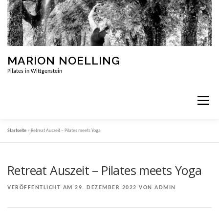
Zum
Inhalt
springen
MARION NOELLING
Pilates in Wittgenstein
Menü
Startseite
»
Retreat Auszeit – Pilates meets Yoga
STARTSEITE
PILATES
ÜBER MICH
Retreat Auszeit – Pilates meets Yoga
WISSENSWERTES
VERÖFFENTLICHT AM
29. DEZEMBER 2022
VON
ADMIN
KURSANGEBOTE UND AUSZEITEN
KONTAKT