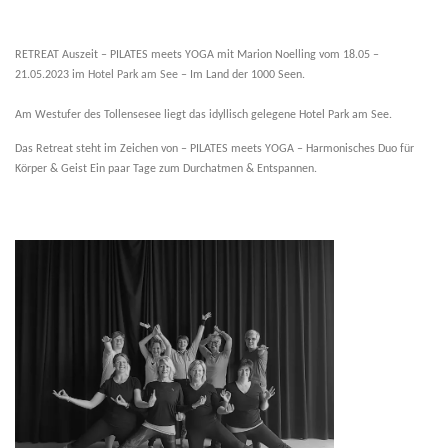
RETREAT Auszeit – PILATES meets YOGA mit Marion Noelling vom 18.05 –
IMPRESSUM / DATENSCHUTZ
21.05.2023 im
Hotel Park am See
– Im Land der 1000 Seen.
Am Westufer des Tollensesee liegt das idyllisch gelegene Hotel Park am See.
Das Retreat steht im Zeichen von – PILATES meets YOGA – Harmonisches Duo für
Körper & Geist Ein paar Tage zum Durchatmen & Entspannen.