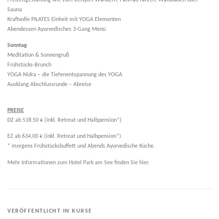
Freizeitgestaltung wie zum Beispiel Wandern, Fahrrad fahren, Waldbaden oder
Sauna
Kraftvolle PILATES Einheit mit YOGA Elementen
Abendessen Ayurvedisches 3-Gang Menü
Sonntag
Meditation & Sonnengruß
Frühstücks-Brunch
YOGA Nidra – die Tiefenentspannung des YOGA
Ausklang Abschlussrunde – Abreise
PREISE
DZ ab 518,50 € (inkl. Retreat und Halbpension*)
EZ ab 634,00 € (inkl. Retreat und Halbpension*)
* morgens Frühstücksbuffett und Abends Ayurvedische Küche.
Mehr Informationen zum Hotel Park am See finden Sie hier.
VERÖFFENTLICHT IN
KURSE